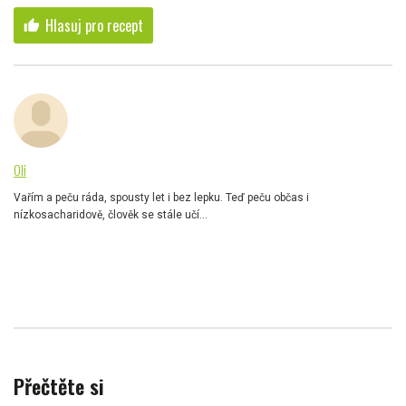
Hlasuj pro recept
thumb_up
Oli
Vařím a peču ráda, spousty let i bez lepku. Teď peču občas i
nízkosacharidově, člověk se stále učí...
Přečtěte si