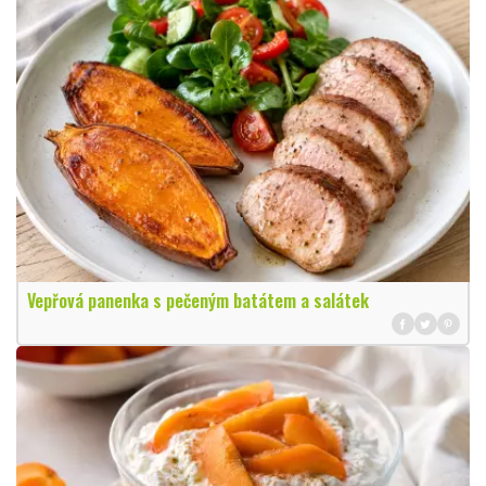
Vepřová panenka s pečeným batátem a salátek