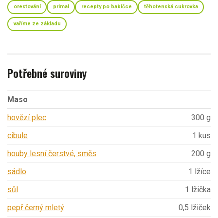
orestování
primal
recepty po babičce
těhotenská cukrovka
vaříme ze základu
Potřebné suroviny
Maso
hovězí plec
300 g
cibule
1 kus
houby lesní čerstvé, směs
200 g
sádlo
1 lžíce
sůl
1 lžička
pepř černý mletý
0,5 lžiček