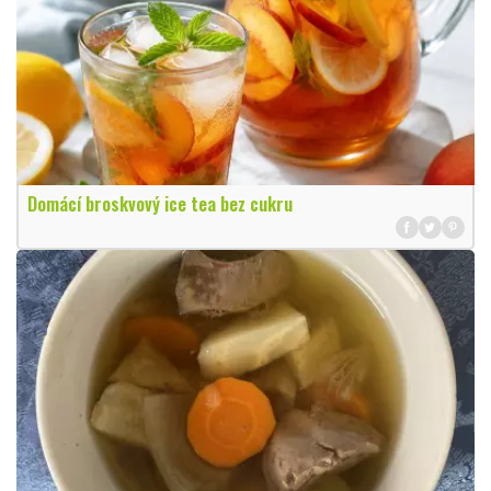
Domácí broskvový ice tea bez cukru