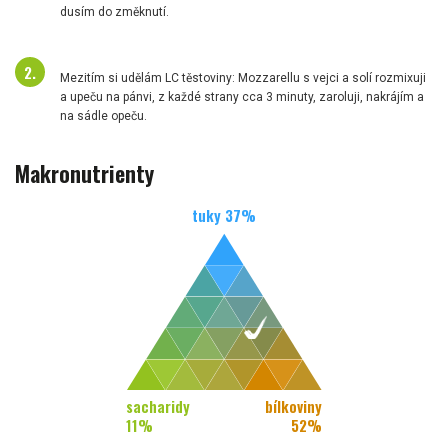
dusím do změknutí.
Mezitím si udělám LC těstoviny: Mozzarellu s vejci a solí rozmixuji
a upeču na pánvi, z každé strany cca 3 minuty, zaroluji, nakrájím a
na sádle opeču.
Makronutrienty
tuky
37
%
sacharidy
bílkoviny
11
%
52
%