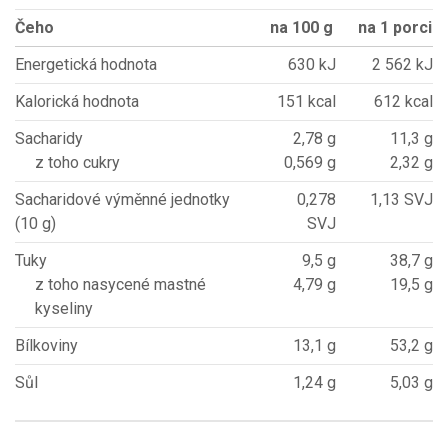
Čeho
na 100 g
na 1 porci
Energetická hodnota
630 kJ
2 562 kJ
Kalorická hodnota
151 kcal
612 kcal
Sacharidy
2,78 g
11,3 g
z toho cukry
0,569 g
2,32 g
Sacharidové výměnné jednotky
0,278
1,13 SVJ
(10 g)
SVJ
Tuky
9,5 g
38,7 g
z toho nasycené mastné
4,79 g
19,5 g
kyseliny
Bílkoviny
13,1 g
53,2 g
Sůl
1,24 g
5,03 g