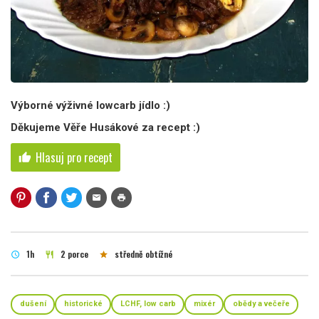
Výborné výživné lowcarb jídlo :)
Děkujeme Věře Husákové za recept :)
Hlasuj pro recept
thumb_up
mail
print
1h
2 porce
středně obtížné
schedule
restaurant
star
dušení
historické
LCHF, low carb
mixér
obědy a večeře