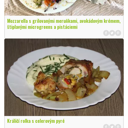
Mozzarella s grilovanými meruňkami, avokádovým krémem,
štiplavými microgreens a pistáciemi
Králičí rolka s celerovým pyré