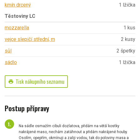
kmín drcený
1 lžička
Těstoviny LC
mozzarella
1 kus
vejce slepičí střední, m
2 kusy
sůl
2 špetky
sádlo
1 lžička
Tisk nákupního seznamu
print
Postup přípravy
Na sádle osmažím cibuli dozlatova, přidám na větší kostky
nakrájené maso, nechám zatáhnout a přidám nakrájené houby.
Osolím, opepřím, okmínuji a zaliji vodou, tak do poloviny masa a