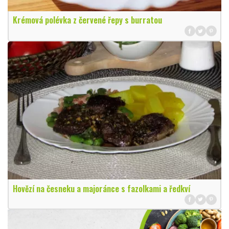
Krémová polévka z červené řepy s burratou
Hovězí na česneku a majoránce s fazolkami a ředkví