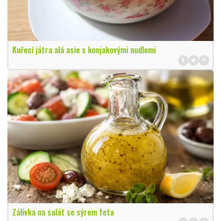
Kuřecí játra alá asie s konjakovými nudlemi
Zálivka na salát se sýrem feta