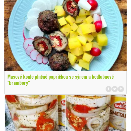
Masové koule plněné papričkou se sýrem a kedlubnové
"brambory"