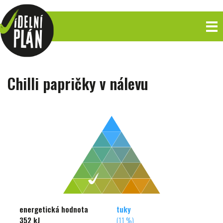
Chilli papričky v nálevu
energetická hodnota
tuky
352 kJ
(11 %)