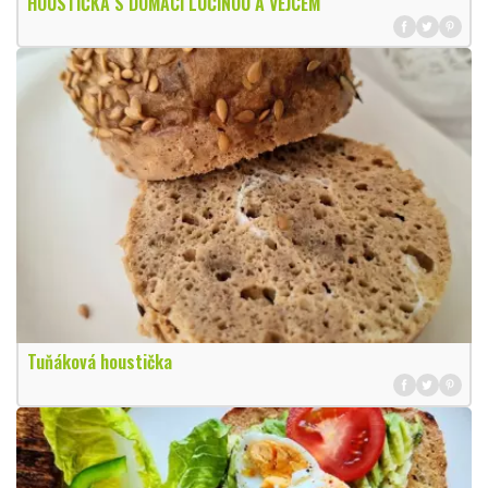
HOUSTIČKA S DOMÁCÍ LUČINOU A VEJCEM
Tuňáková houstička