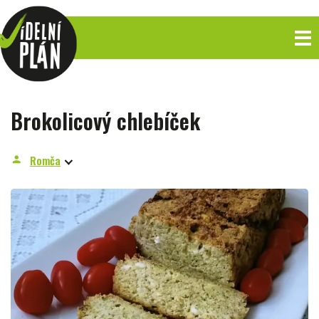
Brokolicový chlebíček
Romča
person