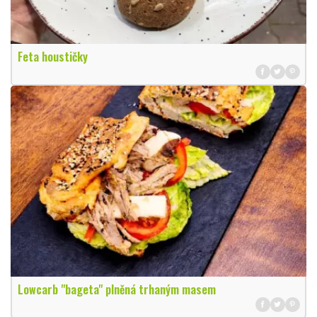
Feta houstičky
Lowcarb "bageta" plněná trhaným masem