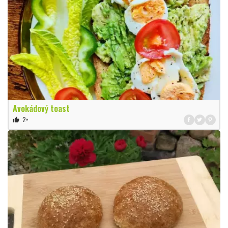
Avokádový toast
2×
thumb_up