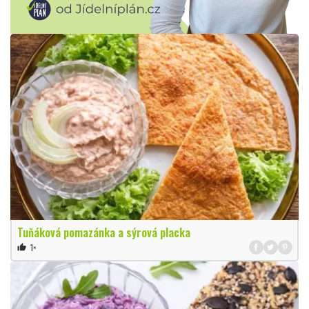
Tuňáková pomazánka a sýrová placka
1×
thumb_up