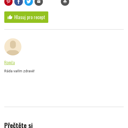
mail
print
Hlasuj pro recept
thumb_up
Romča
Ráda vařím zdravě!
Přečtěte si