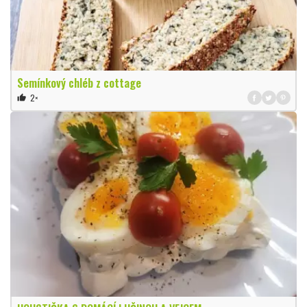
Semínkový chléb z cottage
2×
thumb_up