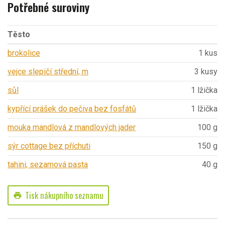
Potřebné suroviny
Těsto
brokolice
1 kus
vejce slepičí střední, m
3 kusy
sůl
1 lžička
kypřící prášek do pečiva bez fosfátů
1 lžička
mouka mandlová z mandlových jader
100 g
sýr cottage bez příchuti
150 g
tahini, sezamová pasta
40 g
Tisk nákupního seznamu
print