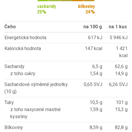
sacharidy
bílkoviny
25
%
34
%
Čeho
na 100 g
na 1 kus
Energetická hodnota
617 kJ
5 946 kJ
Kalorická hodnota
147 kcal
1 421
kcal
Sacharidy
6,5 g
62,6 g
z toho cukry
1,54 g
14,9 g
Sacharidové výměnné jednotky
0,65 SVJ
6,26 SVJ
(10 g)
Tuky
10,5 g
101 g
z toho nasycené mastné
1,59 g
15,3 g
kyseliny
Bílkoviny
8,59 g
82,8 g