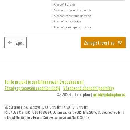
radio_button_unchecked
Alespoň 8 znaků
radio_button_unchecked
Alespoň jedno malé písmeno
radio_button_unchecked
Alespoň jedno velké písmeno
radio_button_unchecked
Alespoň jedna číslice
radio_button_unchecked
Alespoň jeden speciální znak
Zpět
Zaregistrovat se
keyboard_backspace
app_registration
Tento projekt je spolufinancován Evropskou unií.
Zásady zpracování osobních údajů
|
Všeobecné obchodní podmínky
© 2026 Jídelní plán |
info@jidelniplan.cz
VX Systems s.r.o., Vaňkova 1373, Chrudim IV, 537 01 Chrudim
IČ: 04089839, DIČ : CZ04089839, Datum zápisu do OR: 19.5.2015, Společnost vedená
u Krajského soudu v Hradci Králové, spisová značka C 35205