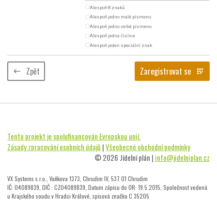
radio_button_unchecked
Alespoň 8 znaků
radio_button_unchecked
Alespoň jedno malé písmeno
radio_button_unchecked
Alespoň jedno velké písmeno
radio_button_unchecked
Alespoň jedna číslice
radio_button_unchecked
Alespoň jeden speciální znak
Zpět
Zaregistrovat se
keyboard_backspace
app_registration
Tento projekt je spolufinancován Evropskou unií.
Zásady zpracování osobních údajů
|
Všeobecné obchodní podmínky
© 2026 Jídelní plán |
info@jidelniplan.cz
VX Systems s.r.o., Vaňkova 1373, Chrudim IV, 537 01 Chrudim
IČ: 04089839, DIČ : CZ04089839, Datum zápisu do OR: 19.5.2015, Společnost vedená
u Krajského soudu v Hradci Králové, spisová značka C 35205