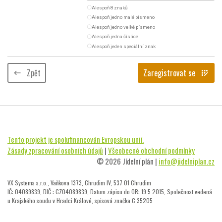
radio_button_unchecked
Alespoň 8 znaků
radio_button_unchecked
Alespoň jedno malé písmeno
radio_button_unchecked
Alespoň jedno velké písmeno
radio_button_unchecked
Alespoň jedna číslice
radio_button_unchecked
Alespoň jeden speciální znak
Zpět
Zaregistrovat se
keyboard_backspace
app_registration
Tento projekt je spolufinancován Evropskou unií.
Zásady zpracování osobních údajů
|
Všeobecné obchodní podmínky
© 2026 Jídelní plán |
info@jidelniplan.cz
VX Systems s.r.o., Vaňkova 1373, Chrudim IV, 537 01 Chrudim
IČ: 04089839, DIČ : CZ04089839, Datum zápisu do OR: 19.5.2015, Společnost vedená
u Krajského soudu v Hradci Králové, spisová značka C 35205