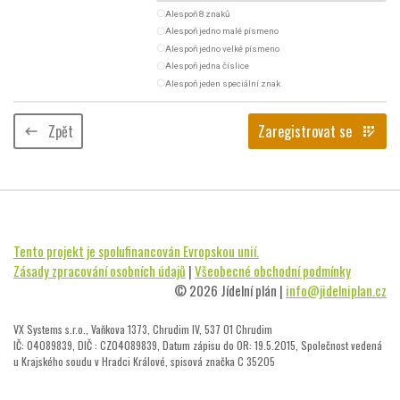
radio_button_unchecked
Alespoň 8 znaků
radio_button_unchecked
Alespoň jedno malé písmeno
radio_button_unchecked
Alespoň jedno velké písmeno
radio_button_unchecked
Alespoň jedna číslice
radio_button_unchecked
Alespoň jeden speciální znak
Zpět
Zaregistrovat se
keyboard_backspace
app_registration
Tento projekt je spolufinancován Evropskou unií.
Zásady zpracování osobních údajů
|
Všeobecné obchodní podmínky
© 2026 Jídelní plán |
info@jidelniplan.cz
VX Systems s.r.o., Vaňkova 1373, Chrudim IV, 537 01 Chrudim
IČ: 04089839, DIČ : CZ04089839, Datum zápisu do OR: 19.5.2015, Společnost vedená
u Krajského soudu v Hradci Králové, spisová značka C 35205