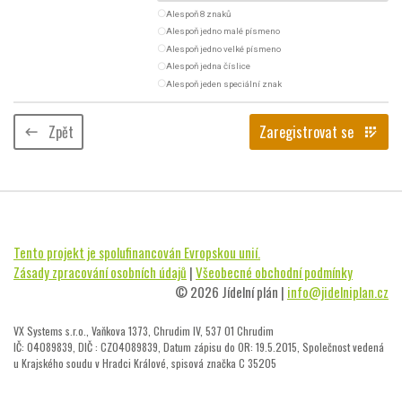
radio_button_unchecked
Alespoň 8 znaků
radio_button_unchecked
Alespoň jedno malé písmeno
radio_button_unchecked
Alespoň jedno velké písmeno
radio_button_unchecked
Alespoň jedna číslice
radio_button_unchecked
Alespoň jeden speciální znak
Zpět
Zaregistrovat se
keyboard_backspace
app_registration
Tento projekt je spolufinancován Evropskou unií.
Zásady zpracování osobních údajů
|
Všeobecné obchodní podmínky
© 2026 Jídelní plán |
info@jidelniplan.cz
VX Systems s.r.o., Vaňkova 1373, Chrudim IV, 537 01 Chrudim
IČ: 04089839, DIČ : CZ04089839, Datum zápisu do OR: 19.5.2015, Společnost vedená
u Krajského soudu v Hradci Králové, spisová značka C 35205