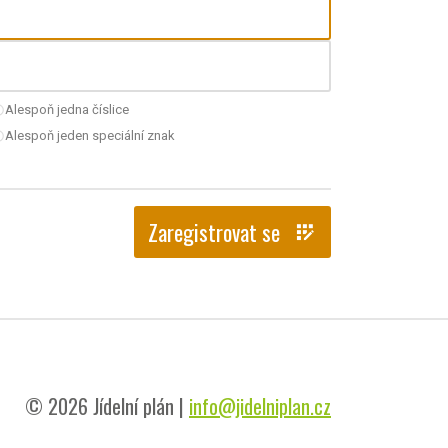
Alespoň jedna číslice
nchecked
Alespoň jeden speciální znak
nchecked
Zaregistrovat se
app_registration
© 2026 Jídelní plán |
info@jidelniplan.cz