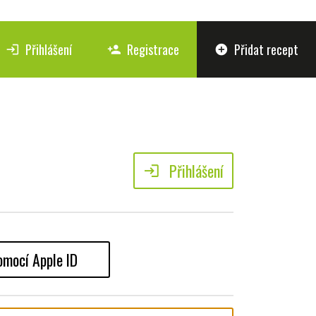
Přihlášení
Registrace
Přidat recept
login
person_add
add_circle
Přihlášení
login
omocí Apple ID