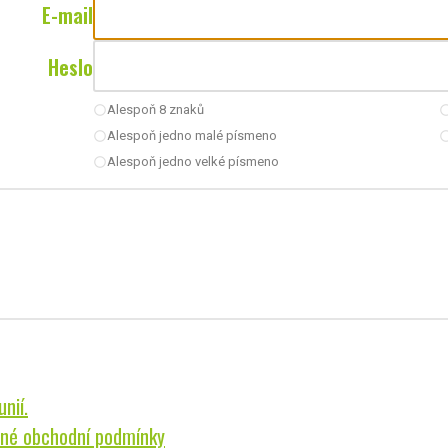
E-mail
Heslo
Alespoň 8 znaků
radio_button_unchecked
radio_button_u
Alespoň jedno malé písmeno
radio_button_unchecked
radio_button_u
Alespoň jedno velké písmeno
radio_button_unchecked
nií.
né obchodní podmínky