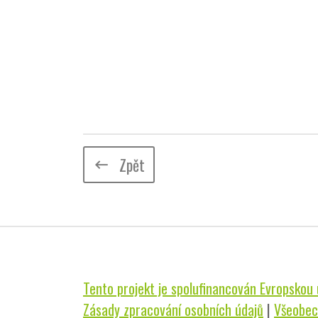
Zpět
keyboard_backspace
Tento projekt je spolufinancován Evropskou u
Zásady zpracování osobních údajů
|
Všeobec