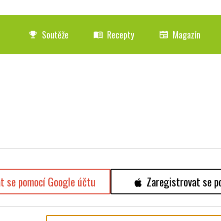
Soutěže
Recepty
Magazín
emoji_events
menu_book
newspaper
at se pomocí Google účtu
Zaregistrovat se p