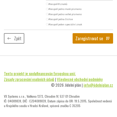
radio_button_unchecked
Alespoň 8 znaků
radio_button_unchecked
Alespoň jedno malé písmeno
radio_button_unchecked
Alespoň jedno velké písmeno
radio_button_unchecked
Alespoň jedna číslice
radio_button_unchecked
Alespoň jeden speciální znak
Zpět
Zaregistrovat se
keyboard_backspace
app_registration
Tento projekt je spolufinancován Evropskou unií.
Zásady zpracování osobních údajů
|
Všeobecné obchodní podmínky
© 2026 Jídelní plán |
info@jidelniplan.cz
VX Systems s.r.o., Vaňkova 1373, Chrudim IV, 537 01 Chrudim
IČ: 04089839, DIČ : CZ04089839, Datum zápisu do OR: 19.5.2015, Společnost vedená
u Krajského soudu v Hradci Králové, spisová značka C 35205