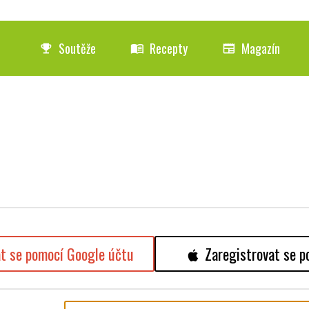
Soutěže
Recepty
Magazín
emoji_events
menu_book
newspaper
at se pomocí Google účtu
Zaregistrovat se p