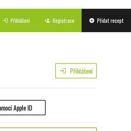
Přihlášení
Registrace
Přidat recept
login
person_add
add_circle
Přihlášení
login
omocí Apple ID