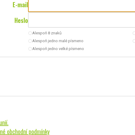
E-mail
Heslo
Alespoň 8 znaků
radio_button_unchecked
radio_button_u
Alespoň jedno malé písmeno
radio_button_unchecked
radio_button_u
Alespoň jedno velké písmeno
radio_button_unchecked
nií.
né obchodní podmínky