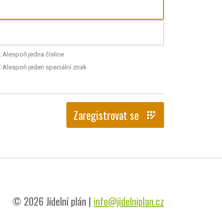
Alespoň jedna číslice
nchecked
Alespoň jeden speciální znak
nchecked
Zaregistrovat se
app_registration
© 2026 Jídelní plán |
info@jidelniplan.cz