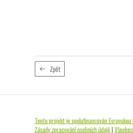
Zpět
keyboard_backspace
Tento projekt je spolufinancován Evropskou u
Zásady zpracování osobních údajů
|
Všeobec