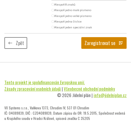
radio_button_unchecked
Alespoň 8 znaků
radio_button_unchecked
Alespoň jedno malé písmeno
radio_button_unchecked
Alespoň jedno velké písmeno
radio_button_unchecked
Alespoň jedna číslice
radio_button_unchecked
Alespoň jeden speciální znak
Zpět
Zaregistrovat se
keyboard_backspace
app_registration
Tento projekt je spolufinancován Evropskou unií.
Zásady zpracování osobních údajů
|
Všeobecné obchodní podmínky
© 2026 Jídelní plán |
info@jidelniplan.cz
VX Systems s.r.o., Vaňkova 1373, Chrudim IV, 537 01 Chrudim
IČ: 04089839, DIČ : CZ04089839, Datum zápisu do OR: 19.5.2015, Společnost vedená
u Krajského soudu v Hradci Králové, spisová značka C 35205