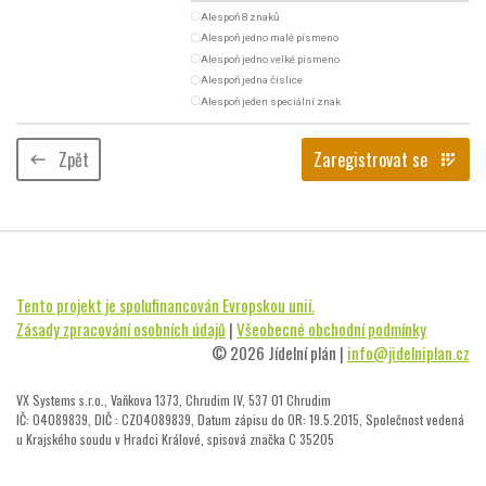
radio_button_unchecked
Alespoň 8 znaků
radio_button_unchecked
Alespoň jedno malé písmeno
radio_button_unchecked
Alespoň jedno velké písmeno
radio_button_unchecked
Alespoň jedna číslice
radio_button_unchecked
Alespoň jeden speciální znak
Zpět
Zaregistrovat se
keyboard_backspace
app_registration
Tento projekt je spolufinancován Evropskou unií.
Zásady zpracování osobních údajů
|
Všeobecné obchodní podmínky
© 2026 Jídelní plán |
info@jidelniplan.cz
VX Systems s.r.o., Vaňkova 1373, Chrudim IV, 537 01 Chrudim
IČ: 04089839, DIČ : CZ04089839, Datum zápisu do OR: 19.5.2015, Společnost vedená
u Krajského soudu v Hradci Králové, spisová značka C 35205