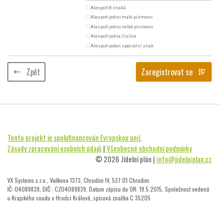
radio_button_unchecked
Alespoň 8 znaků
radio_button_unchecked
Alespoň jedno malé písmeno
radio_button_unchecked
Alespoň jedno velké písmeno
radio_button_unchecked
Alespoň jedna číslice
radio_button_unchecked
Alespoň jeden speciální znak
Zpět
Zaregistrovat se
keyboard_backspace
app_registration
Tento projekt je spolufinancován Evropskou unií.
Zásady zpracování osobních údajů
|
Všeobecné obchodní podmínky
© 2026 Jídelní plán |
info@jidelniplan.cz
VX Systems s.r.o., Vaňkova 1373, Chrudim IV, 537 01 Chrudim
IČ: 04089839, DIČ : CZ04089839, Datum zápisu do OR: 19.5.2015, Společnost vedená
u Krajského soudu v Hradci Králové, spisová značka C 35205