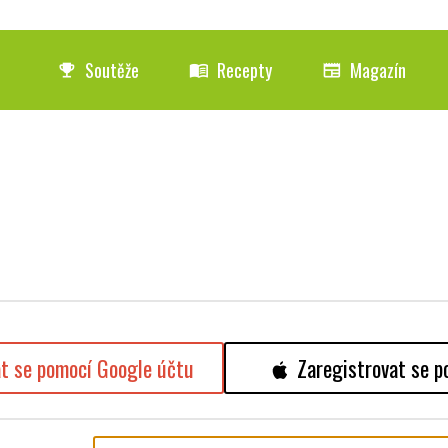
Soutěže
Recepty
Magazín
emoji_events
menu_book
newspaper
at se pomocí Google účtu
Zaregistrovat se p