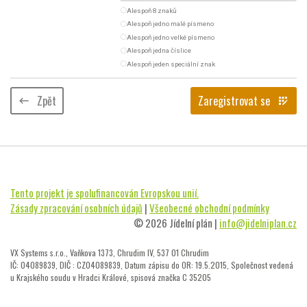
radio_button_unchecked
Alespoň 8 znaků
radio_button_unchecked
Alespoň jedno malé písmeno
radio_button_unchecked
Alespoň jedno velké písmeno
radio_button_unchecked
Alespoň jedna číslice
radio_button_unchecked
Alespoň jeden speciální znak
Zpět
Zaregistrovat se
keyboard_backspace
app_registration
Tento projekt je spolufinancován Evropskou unií.
Zásady zpracování osobních údajů
|
Všeobecné obchodní podmínky
© 2026 Jídelní plán |
info@jidelniplan.cz
VX Systems s.r.o., Vaňkova 1373, Chrudim IV, 537 01 Chrudim
IČ: 04089839, DIČ : CZ04089839, Datum zápisu do OR: 19.5.2015, Společnost vedená
u Krajského soudu v Hradci Králové, spisová značka C 35205