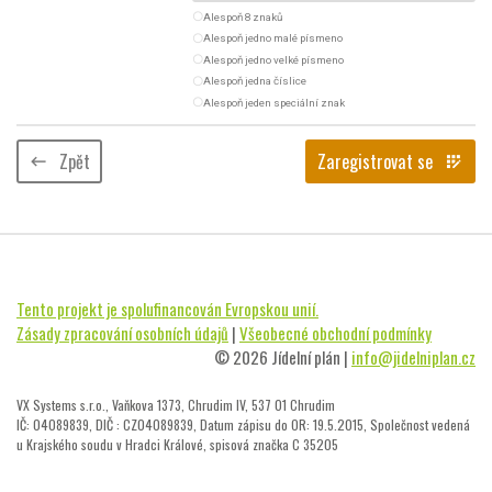
radio_button_unchecked
Alespoň 8 znaků
radio_button_unchecked
Alespoň jedno malé písmeno
radio_button_unchecked
Alespoň jedno velké písmeno
radio_button_unchecked
Alespoň jedna číslice
radio_button_unchecked
Alespoň jeden speciální znak
Zpět
Zaregistrovat se
keyboard_backspace
app_registration
Tento projekt je spolufinancován Evropskou unií.
Zásady zpracování osobních údajů
|
Všeobecné obchodní podmínky
© 2026 Jídelní plán |
info@jidelniplan.cz
VX Systems s.r.o., Vaňkova 1373, Chrudim IV, 537 01 Chrudim
IČ: 04089839, DIČ : CZ04089839, Datum zápisu do OR: 19.5.2015, Společnost vedená
u Krajského soudu v Hradci Králové, spisová značka C 35205