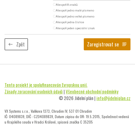
radio_button_unchecked
Alespoň 8 znaků
radio_button_unchecked
Alespoň jedno malé písmeno
radio_button_unchecked
Alespoň jedno velké písmeno
radio_button_unchecked
Alespoň jedna číslice
radio_button_unchecked
Alespoň jeden speciální znak
Zpět
Zaregistrovat se
keyboard_backspace
app_registration
Tento projekt je spolufinancován Evropskou unií.
Zásady zpracování osobních údajů
|
Všeobecné obchodní podmínky
© 2026 Jídelní plán |
info@jidelniplan.cz
VX Systems s.r.o., Vaňkova 1373, Chrudim IV, 537 01 Chrudim
IČ: 04089839, DIČ : CZ04089839, Datum zápisu do OR: 19.5.2015, Společnost vedená
u Krajského soudu v Hradci Králové, spisová značka C 35205