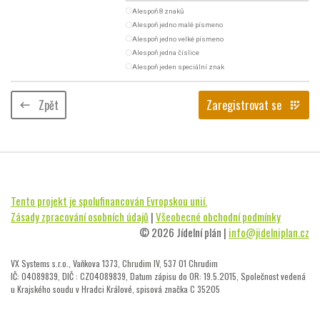
radio_button_unchecked
Alespoň 8 znaků
radio_button_unchecked
Alespoň jedno malé písmeno
radio_button_unchecked
Alespoň jedno velké písmeno
radio_button_unchecked
Alespoň jedna číslice
radio_button_unchecked
Alespoň jeden speciální znak
Zpět
Zaregistrovat se
keyboard_backspace
app_registration
Tento projekt je spolufinancován Evropskou unií.
Zásady zpracování osobních údajů
|
Všeobecné obchodní podmínky
© 2026 Jídelní plán |
info@jidelniplan.cz
VX Systems s.r.o., Vaňkova 1373, Chrudim IV, 537 01 Chrudim
IČ: 04089839, DIČ : CZ04089839, Datum zápisu do OR: 19.5.2015, Společnost vedená
u Krajského soudu v Hradci Králové, spisová značka C 35205