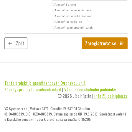
radio_button_unchecked
Alespoň 8 znaků
radio_button_unchecked
Alespoň jedno malé písmeno
radio_button_unchecked
Alespoň jedno velké písmeno
radio_button_unchecked
Alespoň jedna číslice
radio_button_unchecked
Alespoň jeden speciální znak
Zpět
Zaregistrovat se
keyboard_backspace
app_registration
Tento projekt je spolufinancován Evropskou unií.
Zásady zpracování osobních údajů
|
Všeobecné obchodní podmínky
© 2026 Jídelní plán |
info@jidelniplan.cz
VX Systems s.r.o., Vaňkova 1373, Chrudim IV, 537 01 Chrudim
IČ: 04089839, DIČ : CZ04089839, Datum zápisu do OR: 19.5.2015, Společnost vedená
u Krajského soudu v Hradci Králové, spisová značka C 35205