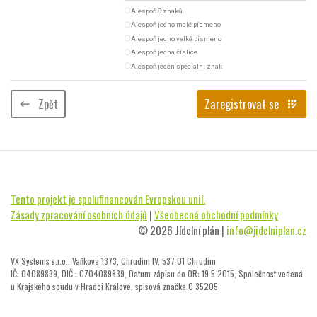
radio_button_unchecked
Alespoň 8 znaků
radio_button_unchecked
Alespoň jedno malé písmeno
radio_button_unchecked
Alespoň jedno velké písmeno
radio_button_unchecked
Alespoň jedna číslice
radio_button_unchecked
Alespoň jeden speciální znak
Zpět
Zaregistrovat se
keyboard_backspace
app_registration
Tento projekt je spolufinancován Evropskou unií.
Zásady zpracování osobních údajů
|
Všeobecné obchodní podmínky
© 2026 Jídelní plán |
info@jidelniplan.cz
VX Systems s.r.o., Vaňkova 1373, Chrudim IV, 537 01 Chrudim
IČ: 04089839, DIČ : CZ04089839, Datum zápisu do OR: 19.5.2015, Společnost vedená
u Krajského soudu v Hradci Králové, spisová značka C 35205