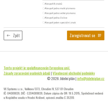
radio_button_unchecked
Alespoň 8 znaků
radio_button_unchecked
Alespoň jedno malé písmeno
radio_button_unchecked
Alespoň jedno velké písmeno
radio_button_unchecked
Alespoň jedna číslice
radio_button_unchecked
Alespoň jeden speciální znak
Zpět
Zaregistrovat se
keyboard_backspace
app_registration
Tento projekt je spolufinancován Evropskou unií.
Zásady zpracování osobních údajů
|
Všeobecné obchodní podmínky
© 2026 Jídelní plán |
info@jidelniplan.cz
VX Systems s.r.o., Vaňkova 1373, Chrudim IV, 537 01 Chrudim
IČ: 04089839, DIČ : CZ04089839, Datum zápisu do OR: 19.5.2015, Společnost vedená
u Krajského soudu v Hradci Králové, spisová značka C 35205