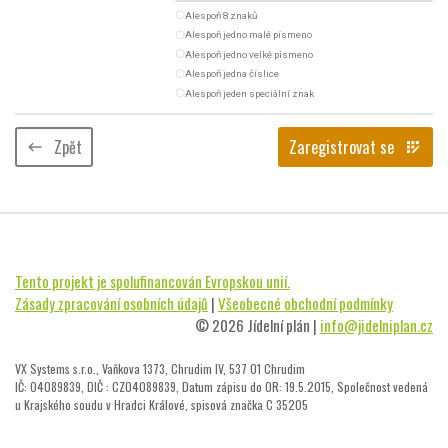
radio_button_unchecked
Alespoň 8 znaků
radio_button_unchecked
Alespoň jedno malé písmeno
radio_button_unchecked
Alespoň jedno velké písmeno
radio_button_unchecked
Alespoň jedna číslice
radio_button_unchecked
Alespoň jeden speciální znak
Zpět
Zaregistrovat se
keyboard_backspace
app_registration
Tento projekt je spolufinancován Evropskou unií.
Zásady zpracování osobních údajů
|
Všeobecné obchodní podmínky
© 2026 Jídelní plán |
info@jidelniplan.cz
VX Systems s.r.o., Vaňkova 1373, Chrudim IV, 537 01 Chrudim
IČ: 04089839, DIČ : CZ04089839, Datum zápisu do OR: 19.5.2015, Společnost vedená
u Krajského soudu v Hradci Králové, spisová značka C 35205