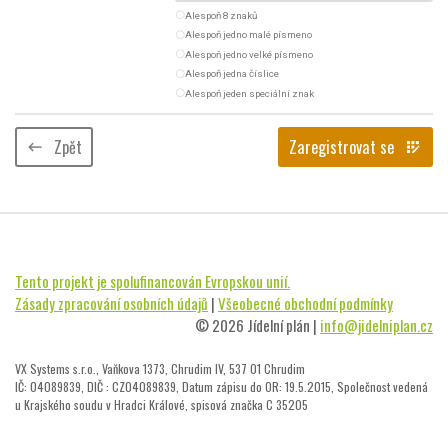
radio_button_unchecked
Alespoň 8 znaků
radio_button_unchecked
Alespoň jedno malé písmeno
radio_button_unchecked
Alespoň jedno velké písmeno
radio_button_unchecked
Alespoň jedna číslice
radio_button_unchecked
Alespoň jeden speciální znak
Zpět
Zaregistrovat se
keyboard_backspace
app_registration
Tento projekt je spolufinancován Evropskou unií.
Zásady zpracování osobních údajů
|
Všeobecné obchodní podmínky
© 2026 Jídelní plán |
info@jidelniplan.cz
VX Systems s.r.o., Vaňkova 1373, Chrudim IV, 537 01 Chrudim
IČ: 04089839, DIČ : CZ04089839, Datum zápisu do OR: 19.5.2015, Společnost vedená
u Krajského soudu v Hradci Králové, spisová značka C 35205