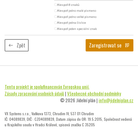
radio_button_unchecked
Alespoň 8 znaků
radio_button_unchecked
Alespoň jedno malé písmeno
radio_button_unchecked
Alespoň jedno velké písmeno
radio_button_unchecked
Alespoň jedna číslice
radio_button_unchecked
Alespoň jeden speciální znak
Zpět
Zaregistrovat se
keyboard_backspace
app_registration
Tento projekt je spolufinancován Evropskou unií.
Zásady zpracování osobních údajů
|
Všeobecné obchodní podmínky
© 2026 Jídelní plán |
info@jidelniplan.cz
VX Systems s.r.o., Vaňkova 1373, Chrudim IV, 537 01 Chrudim
IČ: 04089839, DIČ : CZ04089839, Datum zápisu do OR: 19.5.2015, Společnost vedená
u Krajského soudu v Hradci Králové, spisová značka C 35205