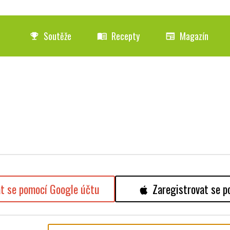
Soutěže
Recepty
Magazín
emoji_events
menu_book
newspaper
at se pomocí Google účtu
Zaregistrovat se p