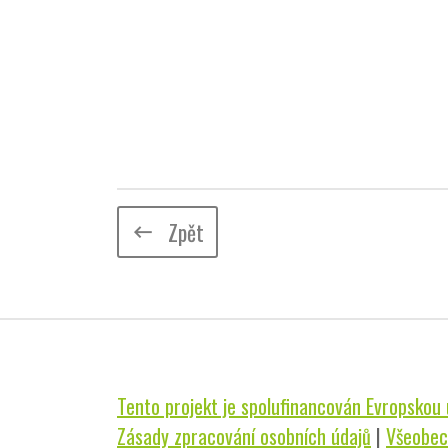
Zpět
keyboard_backspace
Tento projekt je spolufinancován Evropskou u
Zásady zpracování osobních údajů
|
Všeobec