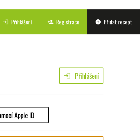
Přihlášení
Registrace
Přidat recept
login
person_add
add_circle
Přihlášení
login
omocí Apple ID