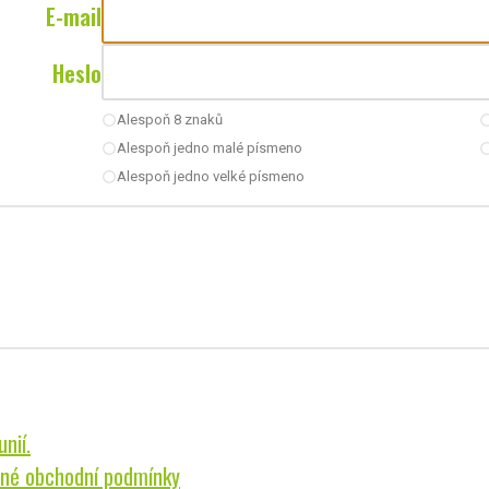
E-mail
Heslo
Alespoň 8 znaků
radio_button_unchecked
radio_button_u
Alespoň jedno malé písmeno
radio_button_unchecked
radio_button_u
Alespoň jedno velké písmeno
radio_button_unchecked
nií.
né obchodní podmínky