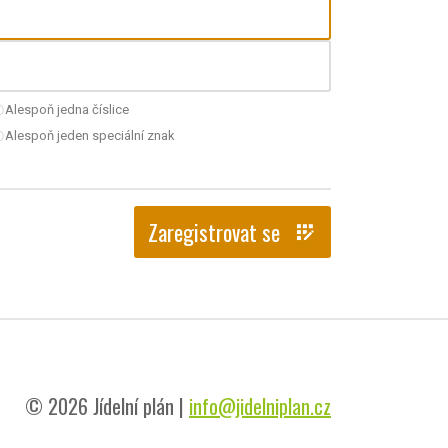
Alespoň jedna číslice
nchecked
Alespoň jeden speciální znak
nchecked
Zaregistrovat se
app_registration
© 2026 Jídelní plán |
info@jidelniplan.cz