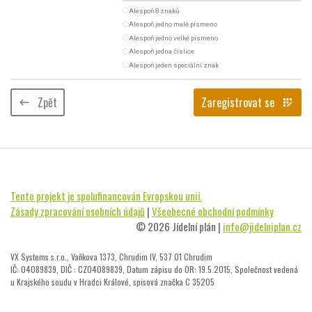
radio_button_unchecked
Alespoň 8 znaků
radio_button_unchecked
Alespoň jedno malé písmeno
radio_button_unchecked
Alespoň jedno velké písmeno
radio_button_unchecked
Alespoň jedna číslice
radio_button_unchecked
Alespoň jeden speciální znak
Zpět
Zaregistrovat se
keyboard_backspace
app_registration
Tento projekt je spolufinancován Evropskou unií.
Zásady zpracování osobních údajů
|
Všeobecné obchodní podmínky
© 2026 Jídelní plán |
info@jidelniplan.cz
VX Systems s.r.o., Vaňkova 1373, Chrudim IV, 537 01 Chrudim
IČ: 04089839, DIČ : CZ04089839, Datum zápisu do OR: 19.5.2015, Společnost vedená
u Krajského soudu v Hradci Králové, spisová značka C 35205