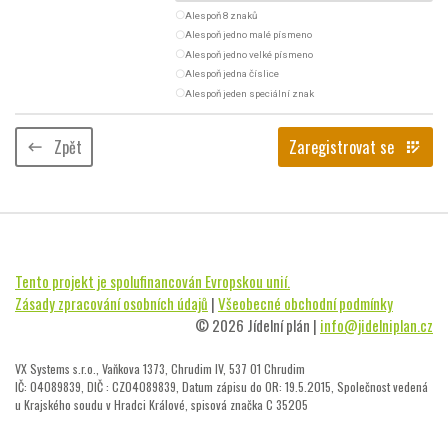
radio_button_unchecked
Alespoň 8 znaků
radio_button_unchecked
Alespoň jedno malé písmeno
radio_button_unchecked
Alespoň jedno velké písmeno
radio_button_unchecked
Alespoň jedna číslice
radio_button_unchecked
Alespoň jeden speciální znak
Zpět
Zaregistrovat se
keyboard_backspace
app_registration
Tento projekt je spolufinancován Evropskou unií.
Zásady zpracování osobních údajů
|
Všeobecné obchodní podmínky
© 2026 Jídelní plán |
info@jidelniplan.cz
VX Systems s.r.o., Vaňkova 1373, Chrudim IV, 537 01 Chrudim
IČ: 04089839, DIČ : CZ04089839, Datum zápisu do OR: 19.5.2015, Společnost vedená
u Krajského soudu v Hradci Králové, spisová značka C 35205