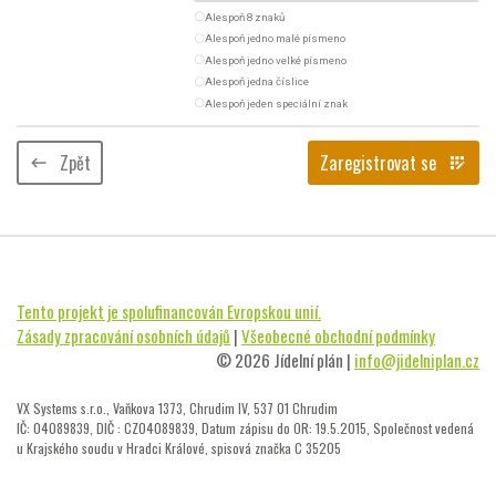
radio_button_unchecked
Alespoň 8 znaků
radio_button_unchecked
Alespoň jedno malé písmeno
radio_button_unchecked
Alespoň jedno velké písmeno
radio_button_unchecked
Alespoň jedna číslice
radio_button_unchecked
Alespoň jeden speciální znak
Zpět
Zaregistrovat se
keyboard_backspace
app_registration
Tento projekt je spolufinancován Evropskou unií.
Zásady zpracování osobních údajů
|
Všeobecné obchodní podmínky
© 2026 Jídelní plán |
info@jidelniplan.cz
VX Systems s.r.o., Vaňkova 1373, Chrudim IV, 537 01 Chrudim
IČ: 04089839, DIČ : CZ04089839, Datum zápisu do OR: 19.5.2015, Společnost vedená
u Krajského soudu v Hradci Králové, spisová značka C 35205