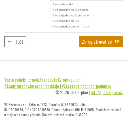
radio_button_unchecked
Alespoň 8 znaků
radio_button_unchecked
Alespoň jedno malé písmeno
radio_button_unchecked
Alespoň jedno velké písmeno
radio_button_unchecked
Alespoň jedna číslice
radio_button_unchecked
Alespoň jeden speciální znak
Zpět
Zaregistrovat se
keyboard_backspace
app_registration
Tento projekt je spolufinancován Evropskou unií.
Zásady zpracování osobních údajů
|
Všeobecné obchodní podmínky
© 2026 Jídelní plán |
info@jidelniplan.cz
VX Systems s.r.o., Vaňkova 1373, Chrudim IV, 537 01 Chrudim
IČ: 04089839, DIČ : CZ04089839, Datum zápisu do OR: 19.5.2015, Společnost vedená
u Krajského soudu v Hradci Králové, spisová značka C 35205