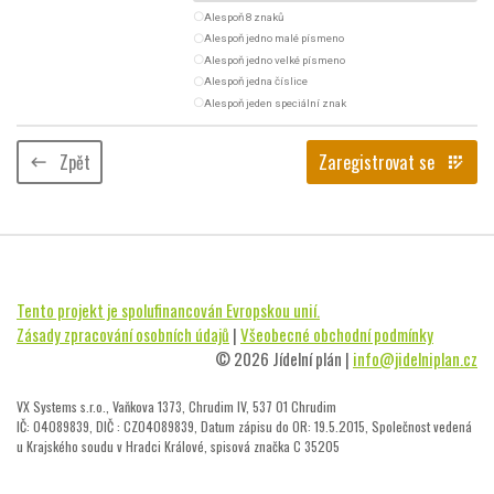
radio_button_unchecked
Alespoň 8 znaků
radio_button_unchecked
Alespoň jedno malé písmeno
radio_button_unchecked
Alespoň jedno velké písmeno
radio_button_unchecked
Alespoň jedna číslice
radio_button_unchecked
Alespoň jeden speciální znak
Zpět
Zaregistrovat se
keyboard_backspace
app_registration
Tento projekt je spolufinancován Evropskou unií.
Zásady zpracování osobních údajů
|
Všeobecné obchodní podmínky
© 2026 Jídelní plán |
info@jidelniplan.cz
VX Systems s.r.o., Vaňkova 1373, Chrudim IV, 537 01 Chrudim
IČ: 04089839, DIČ : CZ04089839, Datum zápisu do OR: 19.5.2015, Společnost vedená
u Krajského soudu v Hradci Králové, spisová značka C 35205