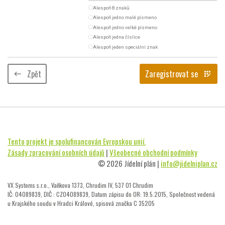
radio_button_unchecked
Alespoň 8 znaků
radio_button_unchecked
Alespoň jedno malé písmeno
radio_button_unchecked
Alespoň jedno velké písmeno
radio_button_unchecked
Alespoň jedna číslice
radio_button_unchecked
Alespoň jeden speciální znak
Zpět
Zaregistrovat se
keyboard_backspace
app_registration
Tento projekt je spolufinancován Evropskou unií.
Zásady zpracování osobních údajů
|
Všeobecné obchodní podmínky
© 2026 Jídelní plán |
info@jidelniplan.cz
VX Systems s.r.o., Vaňkova 1373, Chrudim IV, 537 01 Chrudim
IČ: 04089839, DIČ : CZ04089839, Datum zápisu do OR: 19.5.2015, Společnost vedená
u Krajského soudu v Hradci Králové, spisová značka C 35205