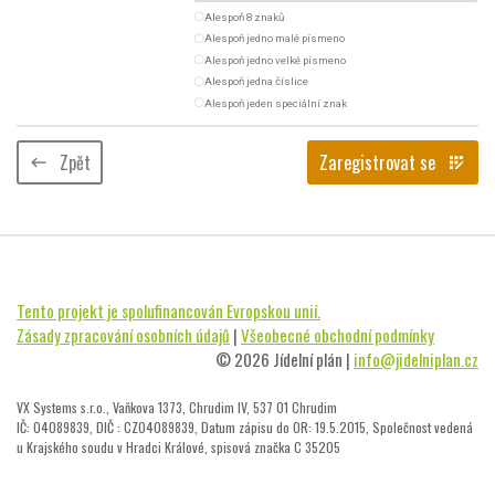
radio_button_unchecked
Alespoň 8 znaků
radio_button_unchecked
Alespoň jedno malé písmeno
radio_button_unchecked
Alespoň jedno velké písmeno
radio_button_unchecked
Alespoň jedna číslice
radio_button_unchecked
Alespoň jeden speciální znak
Zpět
Zaregistrovat se
keyboard_backspace
app_registration
Tento projekt je spolufinancován Evropskou unií.
Zásady zpracování osobních údajů
|
Všeobecné obchodní podmínky
© 2026 Jídelní plán |
info@jidelniplan.cz
VX Systems s.r.o., Vaňkova 1373, Chrudim IV, 537 01 Chrudim
IČ: 04089839, DIČ : CZ04089839, Datum zápisu do OR: 19.5.2015, Společnost vedená
u Krajského soudu v Hradci Králové, spisová značka C 35205