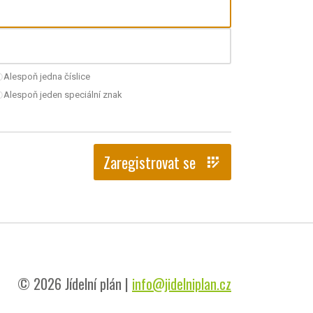
Alespoň jedna číslice
nchecked
Alespoň jeden speciální znak
nchecked
Zaregistrovat se
app_registration
© 2026 Jídelní plán |
info@jidelniplan.cz