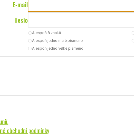
E-mail
Heslo
Alespoň 8 znaků
radio_button_unchecked
radio_button_u
Alespoň jedno malé písmeno
radio_button_unchecked
radio_button_u
Alespoň jedno velké písmeno
radio_button_unchecked
nií.
né obchodní podmínky