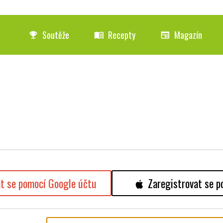
Soutěže
Recepty
Magazín
emoji_events
menu_book
newspaper
at se pomocí Google účtu
Zaregistrovat se p