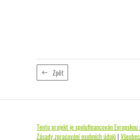
Zpět
keyboard_backspace
Tento projekt je spolufinancován Evropskou u
Zásady zpracování osobních údajů
|
Všeobec