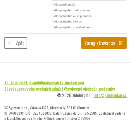
radio_button_unchecked
Alespoň 8 znaků
radio_button_unchecked
Alespoň jedno malé písmeno
radio_button_unchecked
Alespoň jedno velké písmeno
radio_button_unchecked
Alespoň jedna číslice
radio_button_unchecked
Alespoň jeden speciální znak
Zpět
Zaregistrovat se
keyboard_backspace
app_registration
Tento projekt je spolufinancován Evropskou unií.
Zásady zpracování osobních údajů
|
Všeobecné obchodní podmínky
© 2026 Jídelní plán |
info@jidelniplan.cz
VX Systems s.r.o., Vaňkova 1373, Chrudim IV, 537 01 Chrudim
IČ: 04089839, DIČ : CZ04089839, Datum zápisu do OR: 19.5.2015, Společnost vedená
u Krajského soudu v Hradci Králové, spisová značka C 35205