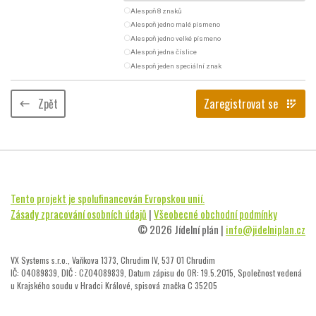
radio_button_unchecked
Alespoň 8 znaků
radio_button_unchecked
Alespoň jedno malé písmeno
radio_button_unchecked
Alespoň jedno velké písmeno
radio_button_unchecked
Alespoň jedna číslice
radio_button_unchecked
Alespoň jeden speciální znak
Zpět
Zaregistrovat se
keyboard_backspace
app_registration
Tento projekt je spolufinancován Evropskou unií.
Zásady zpracování osobních údajů
|
Všeobecné obchodní podmínky
© 2026 Jídelní plán |
info@jidelniplan.cz
VX Systems s.r.o., Vaňkova 1373, Chrudim IV, 537 01 Chrudim
IČ: 04089839, DIČ : CZ04089839, Datum zápisu do OR: 19.5.2015, Společnost vedená
u Krajského soudu v Hradci Králové, spisová značka C 35205