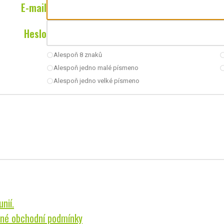
E-mail
Heslo
Alespoň 8 znaků
radio_button_unchecked
radio_button_u
Alespoň jedno malé písmeno
radio_button_unchecked
radio_button_u
Alespoň jedno velké písmeno
radio_button_unchecked
nií.
né obchodní podmínky