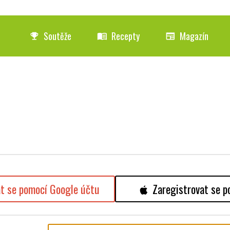
Soutěže
Recepty
Magazín
emoji_events
menu_book
newspaper
at se pomocí Google účtu
Zaregistrovat se p