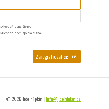
Alespoň jedna číslice
nchecked
Alespoň jeden speciální znak
nchecked
Zaregistrovat se
app_registration
© 2026 Jídelní plán |
info@jidelniplan.cz