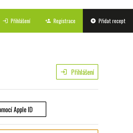
Přihlášení
Registrace
Přidat recept
login
person_add
add_circle
Přihlášení
login
omocí Apple ID