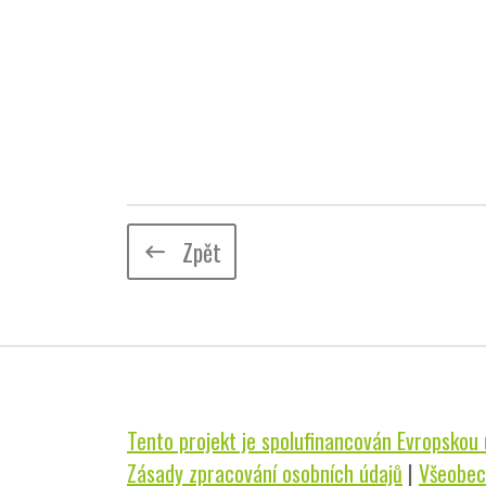
Zpět
keyboard_backspace
Tento projekt je spolufinancován Evropskou u
Zásady zpracování osobních údajů
|
Všeobec