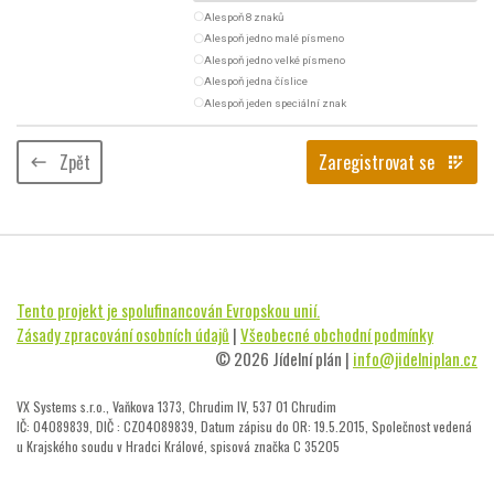
radio_button_unchecked
Alespoň 8 znaků
radio_button_unchecked
Alespoň jedno malé písmeno
radio_button_unchecked
Alespoň jedno velké písmeno
radio_button_unchecked
Alespoň jedna číslice
radio_button_unchecked
Alespoň jeden speciální znak
Zpět
Zaregistrovat se
keyboard_backspace
app_registration
Tento projekt je spolufinancován Evropskou unií.
Zásady zpracování osobních údajů
|
Všeobecné obchodní podmínky
© 2026 Jídelní plán |
info@jidelniplan.cz
VX Systems s.r.o., Vaňkova 1373, Chrudim IV, 537 01 Chrudim
IČ: 04089839, DIČ : CZ04089839, Datum zápisu do OR: 19.5.2015, Společnost vedená
u Krajského soudu v Hradci Králové, spisová značka C 35205