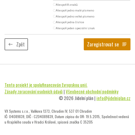
radio_button_unchecked
Alespoň 8 znaků
radio_button_unchecked
Alespoň jedno malé písmeno
radio_button_unchecked
Alespoň jedno velké písmeno
radio_button_unchecked
Alespoň jedna číslice
radio_button_unchecked
Alespoň jeden speciální znak
Zpět
Zaregistrovat se
keyboard_backspace
app_registration
Tento projekt je spolufinancován Evropskou unií.
Zásady zpracování osobních údajů
|
Všeobecné obchodní podmínky
© 2026 Jídelní plán |
info@jidelniplan.cz
VX Systems s.r.o., Vaňkova 1373, Chrudim IV, 537 01 Chrudim
IČ: 04089839, DIČ : CZ04089839, Datum zápisu do OR: 19.5.2015, Společnost vedená
u Krajského soudu v Hradci Králové, spisová značka C 35205