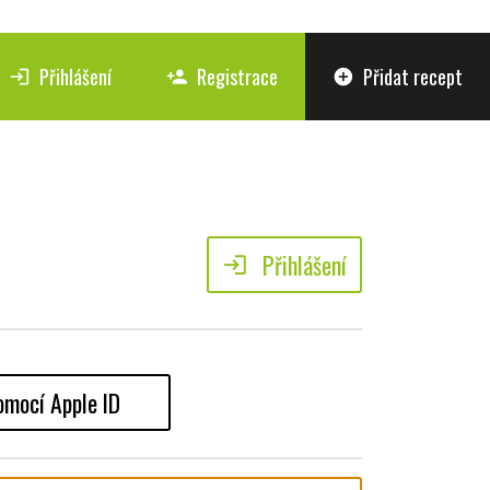
Přihlášení
Registrace
Přidat recept
login
person_add
add_circle
Přihlášení
login
omocí Apple ID