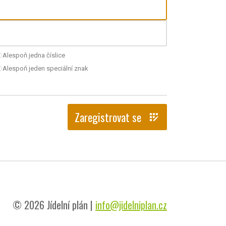
Alespoň jedna číslice
nchecked
Alespoň jeden speciální znak
nchecked
Zaregistrovat se
app_registration
© 2026 Jídelní plán |
info@jidelniplan.cz