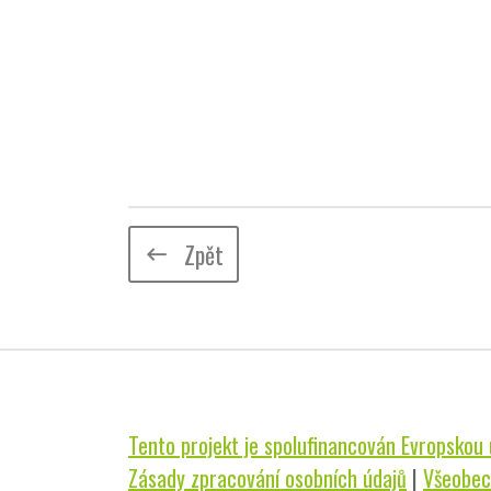
Zpět
keyboard_backspace
Tento projekt je spolufinancován Evropskou u
Zásady zpracování osobních údajů
|
Všeobec