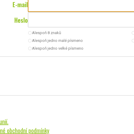
E-mail
Heslo
Alespoň 8 znaků
radio_button_unchecked
radio_button_u
Alespoň jedno malé písmeno
radio_button_unchecked
radio_button_u
Alespoň jedno velké písmeno
radio_button_unchecked
nií.
né obchodní podmínky