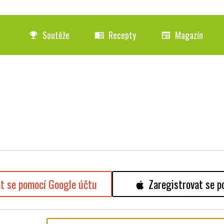
Soutěže
Recepty
Magazín
emoji_events
menu_book
newspaper
at se pomocí Google účtu
Zaregistrovat se p