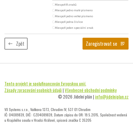
radio_button_unchecked
Alespoň 8 znaků
radio_button_unchecked
Alespoň jedno malé písmeno
radio_button_unchecked
Alespoň jedno velké písmeno
radio_button_unchecked
Alespoň jedna číslice
radio_button_unchecked
Alespoň jeden speciální znak
Zpět
Zaregistrovat se
keyboard_backspace
app_registration
Tento projekt je spolufinancován Evropskou unií.
Zásady zpracování osobních údajů
|
Všeobecné obchodní podmínky
© 2026 Jídelní plán |
info@jidelniplan.cz
VX Systems s.r.o., Vaňkova 1373, Chrudim IV, 537 01 Chrudim
IČ: 04089839, DIČ : CZ04089839, Datum zápisu do OR: 19.5.2015, Společnost vedená
u Krajského soudu v Hradci Králové, spisová značka C 35205