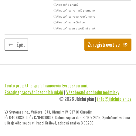
radio_button_unchecked
Alespoň 8 znaků
radio_button_unchecked
Alespoň jedno malé písmeno
radio_button_unchecked
Alespoň jedno velké písmeno
radio_button_unchecked
Alespoň jedna číslice
radio_button_unchecked
Alespoň jeden speciální znak
Zpět
Zaregistrovat se
keyboard_backspace
app_registration
Tento projekt je spolufinancován Evropskou unií.
Zásady zpracování osobních údajů
|
Všeobecné obchodní podmínky
© 2026 Jídelní plán |
info@jidelniplan.cz
VX Systems s.r.o., Vaňkova 1373, Chrudim IV, 537 01 Chrudim
IČ: 04089839, DIČ : CZ04089839, Datum zápisu do OR: 19.5.2015, Společnost vedená
u Krajského soudu v Hradci Králové, spisová značka C 35205