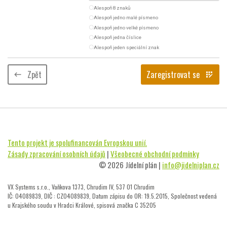
radio_button_unchecked
Alespoň 8 znaků
radio_button_unchecked
Alespoň jedno malé písmeno
radio_button_unchecked
Alespoň jedno velké písmeno
radio_button_unchecked
Alespoň jedna číslice
radio_button_unchecked
Alespoň jeden speciální znak
Zpět
Zaregistrovat se
keyboard_backspace
app_registration
Tento projekt je spolufinancován Evropskou unií.
Zásady zpracování osobních údajů
|
Všeobecné obchodní podmínky
© 2026 Jídelní plán |
info@jidelniplan.cz
VX Systems s.r.o., Vaňkova 1373, Chrudim IV, 537 01 Chrudim
IČ: 04089839, DIČ : CZ04089839, Datum zápisu do OR: 19.5.2015, Společnost vedená
u Krajského soudu v Hradci Králové, spisová značka C 35205