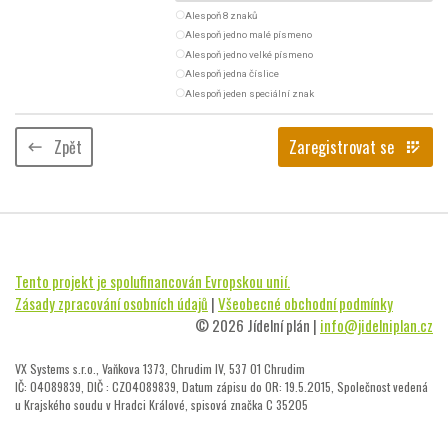
radio_button_unchecked
Alespoň 8 znaků
radio_button_unchecked
Alespoň jedno malé písmeno
radio_button_unchecked
Alespoň jedno velké písmeno
radio_button_unchecked
Alespoň jedna číslice
radio_button_unchecked
Alespoň jeden speciální znak
Zpět
Zaregistrovat se
keyboard_backspace
app_registration
Tento projekt je spolufinancován Evropskou unií.
Zásady zpracování osobních údajů
|
Všeobecné obchodní podmínky
© 2026 Jídelní plán |
info@jidelniplan.cz
VX Systems s.r.o., Vaňkova 1373, Chrudim IV, 537 01 Chrudim
IČ: 04089839, DIČ : CZ04089839, Datum zápisu do OR: 19.5.2015, Společnost vedená
u Krajského soudu v Hradci Králové, spisová značka C 35205