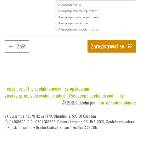
radio_button_unchecked
Alespoň 8 znaků
radio_button_unchecked
Alespoň jedno malé písmeno
radio_button_unchecked
Alespoň jedno velké písmeno
radio_button_unchecked
Alespoň jedna číslice
radio_button_unchecked
Alespoň jeden speciální znak
Zpět
Zaregistrovat se
keyboard_backspace
app_registration
Tento projekt je spolufinancován Evropskou unií.
Zásady zpracování osobních údajů
|
Všeobecné obchodní podmínky
© 2026 Jídelní plán |
info@jidelniplan.cz
VX Systems s.r.o., Vaňkova 1373, Chrudim IV, 537 01 Chrudim
IČ: 04089839, DIČ : CZ04089839, Datum zápisu do OR: 19.5.2015, Společnost vedená
u Krajského soudu v Hradci Králové, spisová značka C 35205