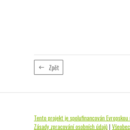
Zpět
keyboard_backspace
Tento projekt je spolufinancován Evropskou u
Zásady zpracování osobních údajů
|
Všeobec