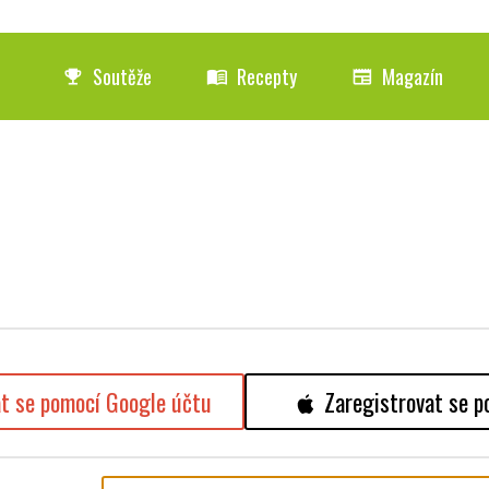
Soutěže
Recepty
Magazín
emoji_events
menu_book
newspaper
at se pomocí Google účtu
Zaregistrovat se p