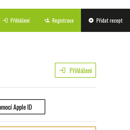
Přihlášení
Registrace
Přidat recept
login
person_add
add_circle
Přihlášení
login
omocí Apple ID