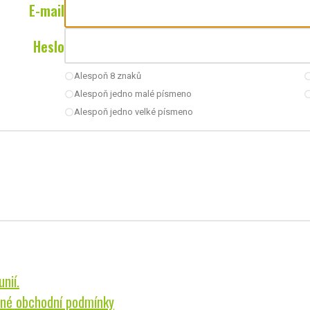
E-mail
Heslo
Alespoň 8 znaků
radio_button_unchecked
radio_button_u
Alespoň jedno malé písmeno
radio_button_unchecked
radio_button_u
Alespoň jedno velké písmeno
radio_button_unchecked
nií.
né obchodní podmínky