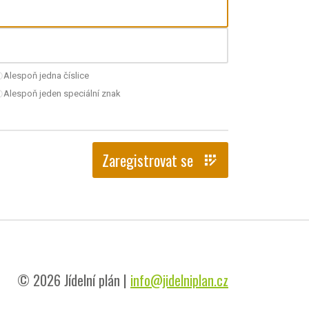
Alespoň jedna číslice
nchecked
Alespoň jeden speciální znak
nchecked
Zaregistrovat se
app_registration
© 2026 Jídelní plán |
info@jidelniplan.cz