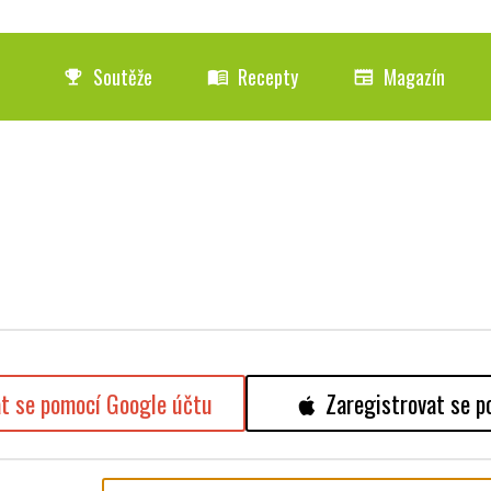
Soutěže
Recepty
Magazín
emoji_events
menu_book
newspaper
at se pomocí Google účtu
Zaregistrovat se p