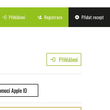
Přihlášení
Registrace
Přidat recept
login
person_add
add_circle
Přihlášení
login
omocí Apple ID