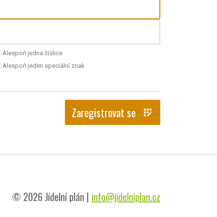
Alespoň jedna číslice
nchecked
Alespoň jeden speciální znak
nchecked
Zaregistrovat se
app_registration
© 2026 Jídelní plán |
info@jidelniplan.cz