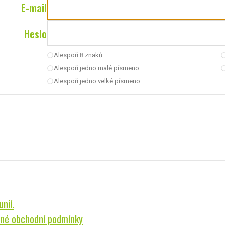
E-mail
Heslo
Alespoň 8 znaků
radio_button_unchecked
radio_button_u
Alespoň jedno malé písmeno
radio_button_unchecked
radio_button_u
Alespoň jedno velké písmeno
radio_button_unchecked
nií.
né obchodní podmínky