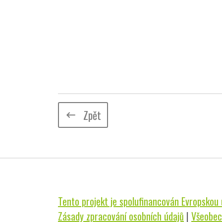
Zpět
keyboard_backspace
Tento projekt je spolufinancován Evropskou u
Zásady zpracování osobních údajů
|
Všeobec