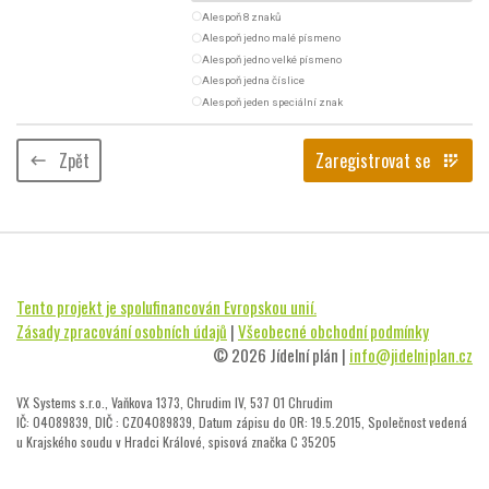
radio_button_unchecked
Alespoň 8 znaků
radio_button_unchecked
Alespoň jedno malé písmeno
radio_button_unchecked
Alespoň jedno velké písmeno
radio_button_unchecked
Alespoň jedna číslice
radio_button_unchecked
Alespoň jeden speciální znak
Zpět
Zaregistrovat se
keyboard_backspace
app_registration
Tento projekt je spolufinancován Evropskou unií.
Zásady zpracování osobních údajů
|
Všeobecné obchodní podmínky
© 2026 Jídelní plán |
info@jidelniplan.cz
VX Systems s.r.o., Vaňkova 1373, Chrudim IV, 537 01 Chrudim
IČ: 04089839, DIČ : CZ04089839, Datum zápisu do OR: 19.5.2015, Společnost vedená
u Krajského soudu v Hradci Králové, spisová značka C 35205