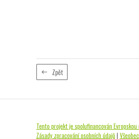
Zpět
keyboard_backspace
Tento projekt je spolufinancován Evropskou u
Zásady zpracování osobních údajů
|
Všeobec