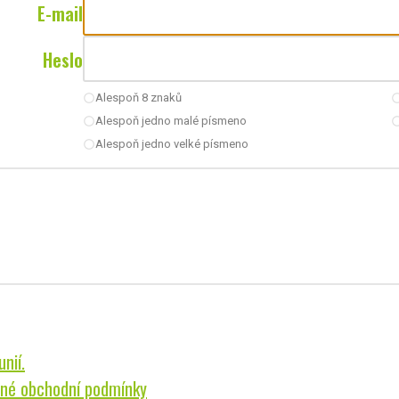
E-mail
Heslo
Alespoň 8 znaků
radio_button_unchecked
radio_button_u
Alespoň jedno malé písmeno
radio_button_unchecked
radio_button_u
Alespoň jedno velké písmeno
radio_button_unchecked
nií.
né obchodní podmínky