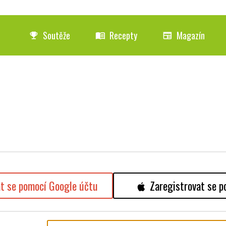
Soutěže
Recepty
Magazín
emoji_events
menu_book
newspaper
at se pomocí Google účtu
Zaregistrovat se p