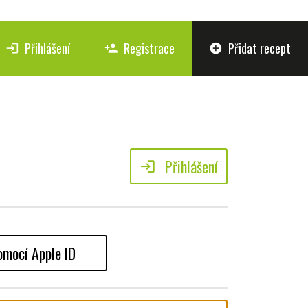
Přihlášení
Registrace
Přidat recept
login
person_add
add_circle
Přihlášení
login
omocí Apple ID