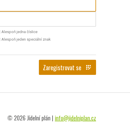
Alespoň jedna číslice
nchecked
Alespoň jeden speciální znak
nchecked
Zaregistrovat se
app_registration
© 2026 Jídelní plán |
info@jidelniplan.cz