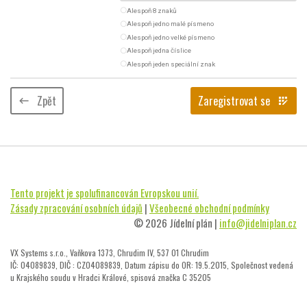
radio_button_unchecked
Alespoň 8 znaků
radio_button_unchecked
Alespoň jedno malé písmeno
radio_button_unchecked
Alespoň jedno velké písmeno
radio_button_unchecked
Alespoň jedna číslice
radio_button_unchecked
Alespoň jeden speciální znak
Zpět
Zaregistrovat se
keyboard_backspace
app_registration
Tento projekt je spolufinancován Evropskou unií.
Zásady zpracování osobních údajů
|
Všeobecné obchodní podmínky
© 2026 Jídelní plán |
info@jidelniplan.cz
VX Systems s.r.o., Vaňkova 1373, Chrudim IV, 537 01 Chrudim
IČ: 04089839, DIČ : CZ04089839, Datum zápisu do OR: 19.5.2015, Společnost vedená
u Krajského soudu v Hradci Králové, spisová značka C 35205